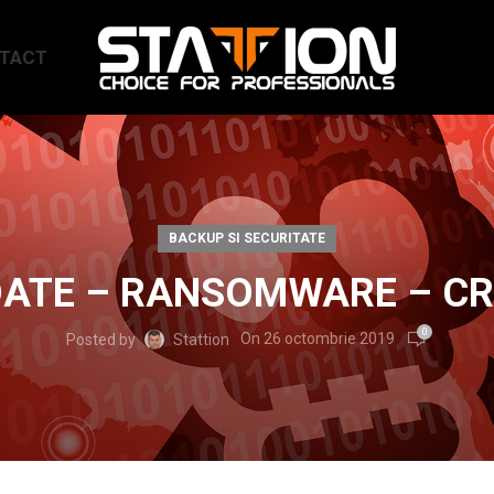
TACT
BACKUP SI SECURITATE
DATE – RANSOMWARE – CR
0
On 26 octombrie 2019
Posted by
Stattion