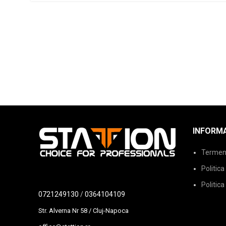
INFORMA
Termeni 
Politica
Politica
0721249130
/
0364104109
Str. Alverna Nr 58 / Cluj-Napoca