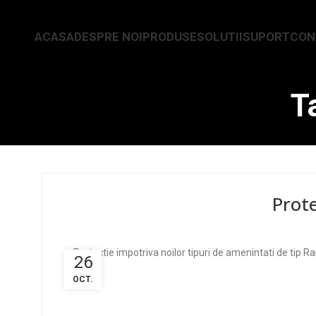
ACASA
DESPRE NOI
PRODUSE
SOLUTII
SUPORT
CON
T
Prot
Protectie impotriva noilor tipuri de amenintati de tip 
26
OCT.