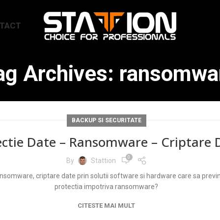
TACT
ag Archives: ransomwa
BACKUP SI SECURITATE
ectie Date – Ransomware – Criptare 
0
By
Stattion
Ransomware, criptare date prin solutii software si hardware care sa previ
protectia impotriva ransomware?
CITESTE MAI MULT