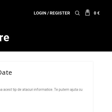
0
LOGIN / REGISTER
0
€
re
Date
na acest tip de atacuri informatice. Te putem ajuta cu