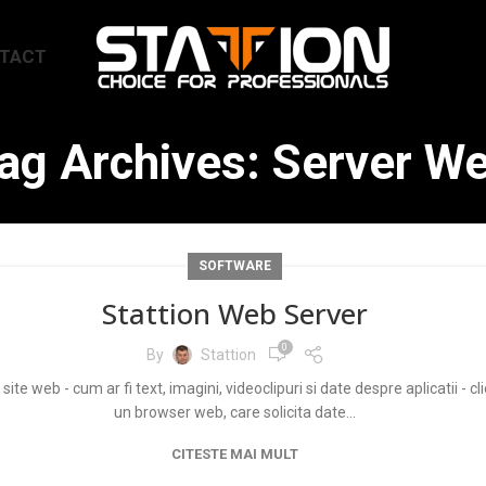
TACT
ag Archives: Server W
SOFTWARE
Stattion Web Server
0
By
Stattion
 web - cum ar fi text, imagini, videoclipuri si date despre aplicatii - clien
un browser web, care solicita date...
CITESTE MAI MULT