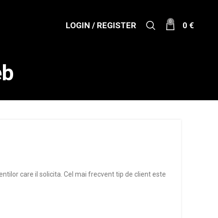
0
LOGIN / REGISTER
0
€
eb
tilor care il solicita. Cel mai frecvent tip de client este