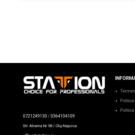
INFORMA
Termeni 
Politica
Politica
0721249130
/
0364104109
Str. Alverna Nr 58 / Cluj-Napoca