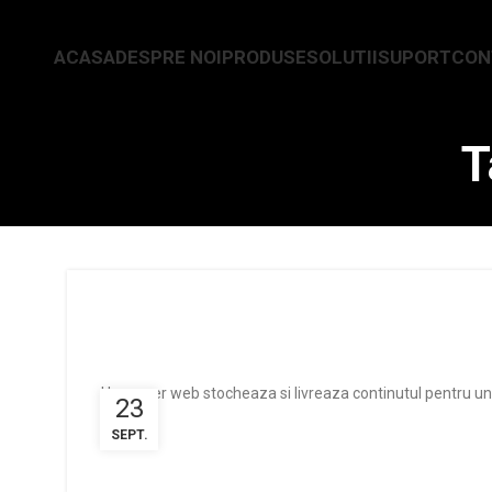
ACASA
DESPRE NOI
PRODUSE
SOLUTII
SUPORT
CON
T
Un server web stocheaza si livreaza continutul pentru un site
23
SEPT.