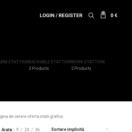
0
LOGIN / REGISTER
0
€
ARM STATTION
RACKABLE STATTION
WORK STATTION
s
2 Products
2 Products
ina de cerere oferta statii grafice.
Arata
9
24
36