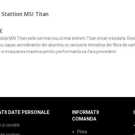
 Stattion MSI Titan
€
bila MSI Titan este cel mai nou si mai extrem Titan creat vreodata. Desig
 cu capac aerodinamic din aluminiu si caroserie tematica din fibra de car
 si evacuarea maxima pentru performanta sa fara precedent.
ADAUGĂ ÎN COȘ
TII DATE PERSONALE
INFORMATII
COMANDA
si conditii
Plata
 de cookies