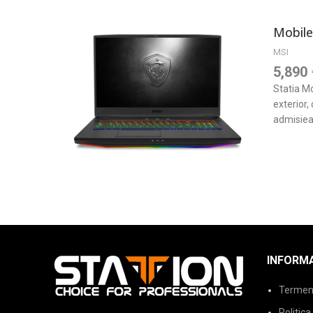
Mobile
MSI
5,890
Statia Mo
exterior,
admisiea
INFORMA
Termeni 
Politica