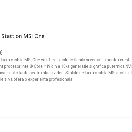
 Stattion MSI One
€
 lucru mobila MSI One va ofera o solutie fiabila si versatila pentru crester
t procesor Intel® Core ™ i9 din a 10-a generatie si grafica puternica NVI
licatii solicitante pentru placa video. Statiile de lucru mobile MSI sunt s
le si va ofera o experienta profesionala.
ADAUGĂ ÎN COȘ