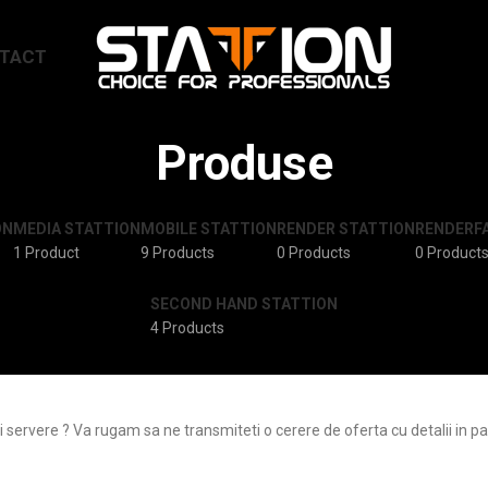
TACT
Produse
ON
MEDIA STATTION
MOBILE STATTION
RENDER STATTION
RENDERF
1 Product
9 Products
0 Products
0 Product
SECOND HAND STATTION
4 Products
 servere ? Va rugam sa ne transmiteti o cerere de oferta cu detalii in pag