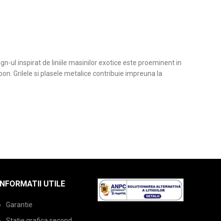
n-ul inspirat de liniile masinilor exotice este proeminent in
bon. Grilele si plasele metalice contribuie impreuna la
INFORMATII UTILE
Garantie
Statie grafica second