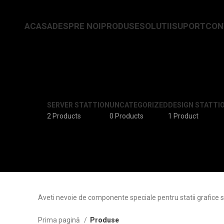
ACASA
DESPRE NOI
PRODUSE
SOLUTII
SUPORT
CON
SERVER STATTION
UNCATEGORIZED
DESIGN STATTI
2 Products
0 Products
1 Product
Aveti nevoie de componente speciale pentru statii grafice si
Prima pagină
Produse