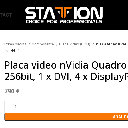
TACT
Prima pagină
Componente
Placa Video (GPU)
Placa video nVidi
Placa video nVidia Quadr
256bit, 1 x DVI, 4 x Display
790
€
ADAUGĂ