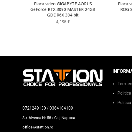
Placa video GIGABYTE AORUS
Placa 
GeForce RTX 3090 MASTER 24GB
ROG S
GDDR6X 384-bit
4,195
€
INFORMA
Termeni 
Politica
Politica
0721249130
/
0364104109
Str. Alverna Nr 58 / Cluj-Napoca
office@stattion.ro