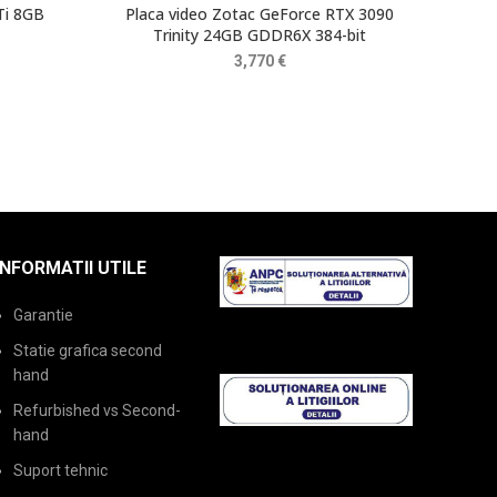
Ti 8GB
Placa video Zotac GeForce RTX 3090
NVID
Trinity 24GB GDDR6X 384-bit
3,770
€
INFORMATII UTILE
Garantie
Statie grafica second
hand
Refurbished vs Second-
hand
Suport tehnic