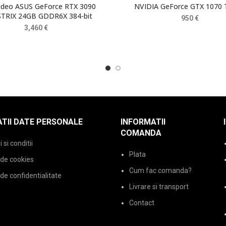
video ASUS GeForce RTX 3090
NVIDIA GeForce GTX 1070 
TRIX 24GB GDDR6X 384-bit
950
€
3,460
€
TII DATE PERSONALE
INFORMATII
COMANDA
si conditii
Plata
 de cookies
Cum fac comanda?
 de confidentialitate
Livrare si transport
Contact