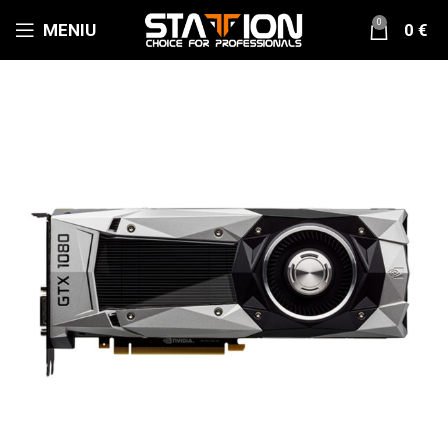
0
MENIU
0
€