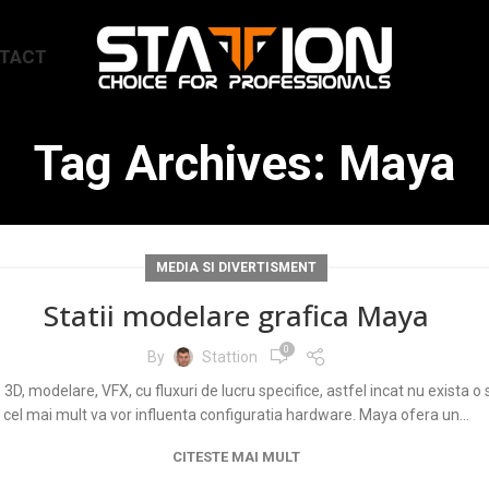
TACT
Tag Archives: Maya
MEDIA SI DIVERTISMENT
Statii modelare grafica Maya
0
By
Stattion
odelare, VFX, cu fluxuri de lucru specifice, astfel incat nu exista o so
cel mai mult va vor influenta configuratia hardware. Maya ofera un...
CITESTE MAI MULT