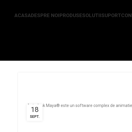
ACASA
DESPRE NOI
PRODUSE
SOLUTII
SUPORT
CON
Autodesk Maya® este un software complex de animatie 3D, m
18
SEPT.