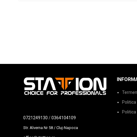
INFORMA
Termeni 
Politica
Politica
0721249130
/
0364104109
Str. Alverna Nr 58 / Cluj-Napoca