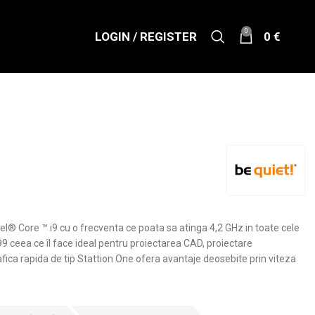
0
LOGIN / REGISTER
0
€
ntel® Core ™ i9 cu o frecventa ce poata sa atinga 4,2 GHz in toate cele
9 ceea ce îl face ideal pentru proiectarea CAD, proiectare
rafica rapida de tip Stattion One ofera avantaje deosebite prin viteza