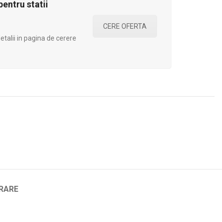
entru statii
CERE OFERTA
talii in pagina de cerere
VRARE