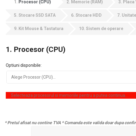
1
Procesor (CPU)
2
Memorie (RAM)
3
Placa
5
Stocare SSD SATA
6
Stocare HDD
7
Unitate
9
Kit Mouse & Tastatura
10
Sistem de operare
1
Procesor (CPU)
Optiuni disponibile:
Selecteaza procesorul si memoriile pentru a putea continua…
* Pretul afisat nu contine TVA
* Comanda este valida doar dupa confir