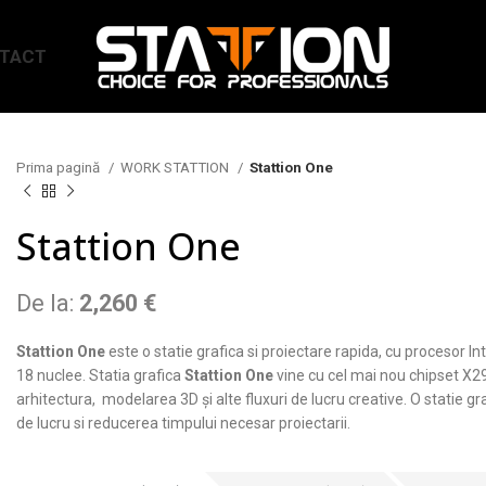
TACT
Prima pagină
WORK STATTION
Stattion One
Stattion One
De la:
2,260
€
Stattion One
este o statie grafica si proiectare rapida, cu procesor I
18 nuclee. Statia grafica
Stattion One
vine cu cel mai nou chipset X29
arhitectura, modelarea 3D și alte fluxuri de lucru creative. O statie g
de lucru si reducerea timpului necesar proiectarii.