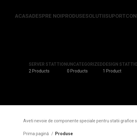
ACASA
DESPRE NOI
PRODUSE
SOLUTII
SUPORT
CON
SERVER STATTION
UNCATEGORIZED
DESIGN STATTI
2 Products
0 Products
1 Product
Aveti nevoie de componente speciale pentru statii grafice si
Prima pagină
Produse