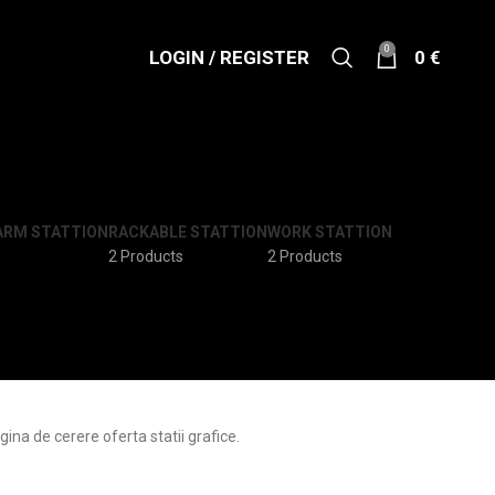
0
LOGIN / REGISTER
0
€
ARM STATTION
RACKABLE STATTION
WORK STATTION
s
2 Products
2 Products
ina de cerere oferta statii grafice.