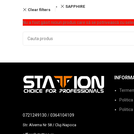
SAPPHIRE
Clear filters
Nu a fost găsit niciun produs care să se potrivească cu selec
INFORMA
Termeni 
Politica
Politica
0721249130
/
0364104109
Str. Alverna Nr 58 / Cluj-Napoca