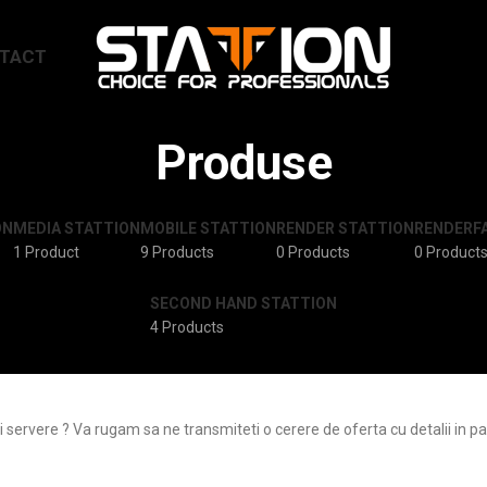
TACT
Produse
ON
MEDIA STATTION
MOBILE STATTION
RENDER STATTION
RENDERF
1 Product
9 Products
0 Products
0 Product
SECOND HAND STATTION
4 Products
 servere ? Va rugam sa ne transmiteti o cerere de oferta cu detalii in pag