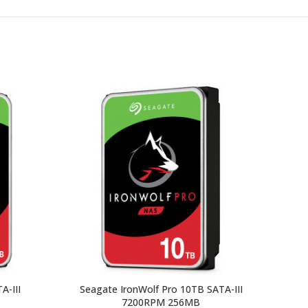
A-III
Seagate IronWolf Pro 10TB SATA-III
WD 
7200RPM 256MB