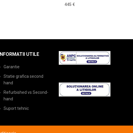
445
€
INFORMATII UTILE
Garantie
Statie grafica second
hand
Refurbished vs Second-
hand
Suport tehnic