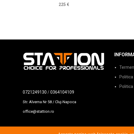
225
€
INFORMA
Termeni 
Politica
Politica
0721249130
/
0364104109
Str. Alverna Nr 58 / Cluj-Napoca
office@stattion.ro