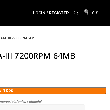
0
LOGIN / REGISTER
0
€
 SATA-III 7200RPM 64MB
A-III 7200RPM 64MB
 ÎN COȘ
marea telefonica a stocului.