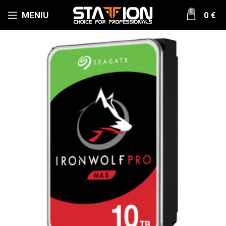
0
MENIU
0
€