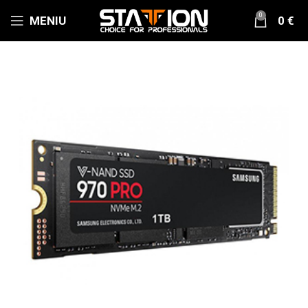
0
MENIU
0
€