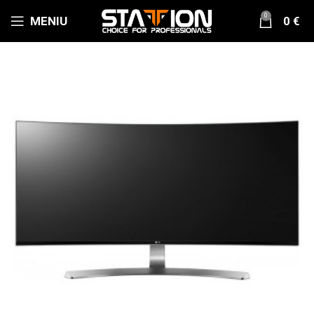
0
MENIU
0
€