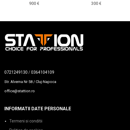
900
€
300
€
0721249130
/
0364104109
Str. Alverna Nr 58 / Cluj-Napoca
office@stattion.ro
INFORMATII DATE PERSONALE
Termeni si conditii