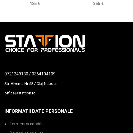
185
€
355
€
0721249130
/
0364104109
Str. Alverna Nr 58 / Cluj-Napoca
office@stattion.ro
INFORMATII DATE PERSONALE
Termeni si conditii