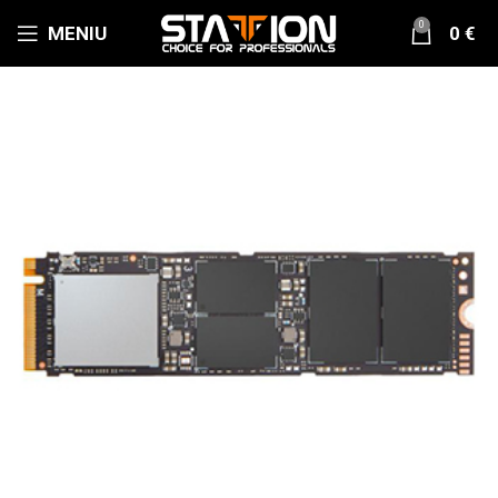
0
MENIU
0
€