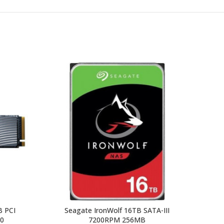
B PCI
Seagate IronWolf 16TB SATA-III
WD B
80
7200RPM 256MB