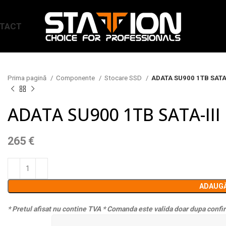
TACT
Prima pagină
Componente
Stocare SSD
ADATA SU900 1TB SATA-I
ADATA SU900 1TB SATA-III 
265
€
ADAUGĂ
* Pretul afisat nu contine TVA
* Comanda este valida doar dupa confir