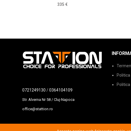
335
€
INFORMA
Termeni 
Politica
Politica
0721249130
/
0364104109
Str. Alverna Nr 58 / Cluj-Napoca
office@stattion.ro