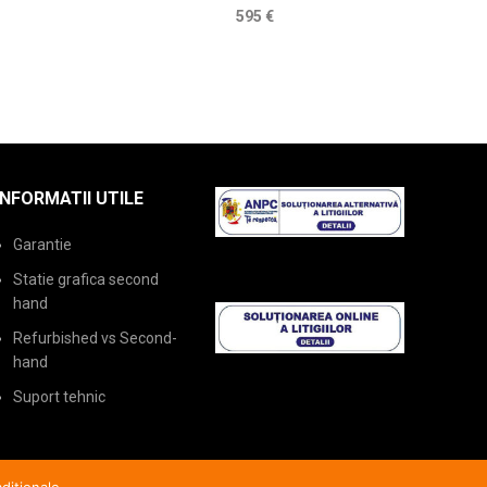
595
€
INFORMATII UTILE
Garantie
Statie grafica second
hand
Refurbished vs Second-
hand
Suport tehnic