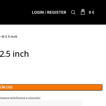
0
LOGIN / REGISTER
0
€
II 2.5 inch
2.5 inch
 ÎN COȘ
marea telefonica a stocului.